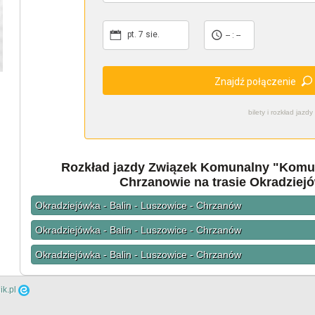
pt. 7 sie.
-- : --
Znajdź połączenie
bilety i rozkład ja
Rozkład jazdy Związek Komunalny "Komu
Chrzanowie na trasie Okradziej
Okradziejówka - Balin - Luszowice - Chrzanów
Okradziejówka - Balin - Luszowice - Chrzanów
Okradziejówka - Balin - Luszowice - Chrzanów
ik.pl