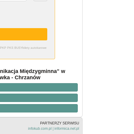
zdy PKP PKS BUSY
bilety autokarowe
nikacja Międzygminna" w
ówka - Chrzanów
PARTNERZY SERWISU
infokub.com.pl
|
informica.net.pl