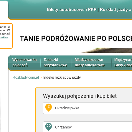
Bilety autobusowe i PKP | Rozkład jazdy
tanie z
anie. W
apoznać
ookies
.
Wyszukiwarka
Tabliczki
Międzynarodowe
Międzyna
połączeń
przystankowe
bilety autokarowe
Busy Adr
Rozklady.com.pl
Indeks rozkładów jazdy
Wyszukaj połączenie
i kup bilet
Z
DO