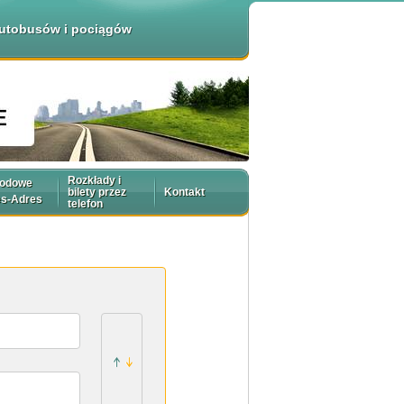
 autobusów i pociągów
Rozkłady i
rodowe
bilety przez
Kontakt
es-Adres
telefon