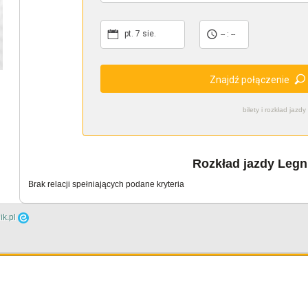
pt. 7 sie.
-- : --
Znajdź połączenie
bilety i rozkład ja
Rozkład jazdy Legn
Brak relacji spełniających podane kryteria
ik.pl