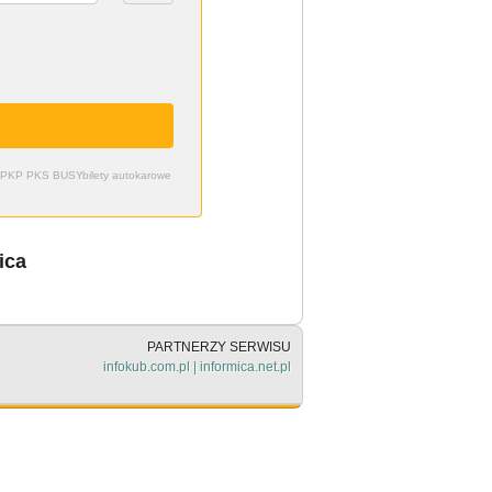
zdy PKP PKS BUSY
bilety autokarowe
ica
PARTNERZY SERWISU
infokub.com.pl
|
informica.net.pl