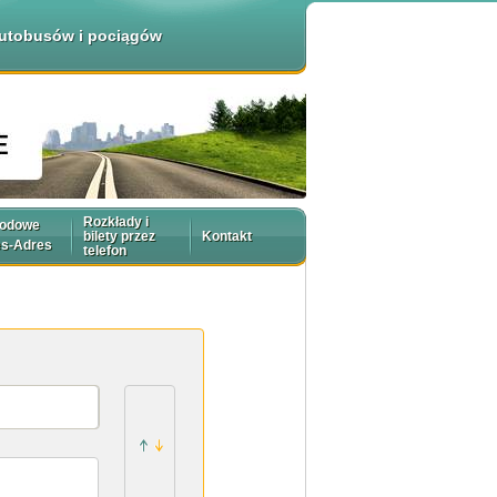
 autobusów i pociągów
Rozkłady i
rodowe
bilety przez
Kontakt
es-Adres
telefon