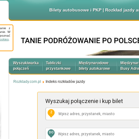
Bilety autobusowe i PKP | Rozkład jazdy
tanie z
anie. W
apoznać
ookies
.
Wyszukiwarka
Tabliczki
Międzynarodowe
Międzyna
połączeń
przystankowe
bilety autokarowe
Busy Adr
Rozklady.com.pl
Indeks rozkładów jazdy
Wyszukaj połączenie
i kup bilet
Z
DO