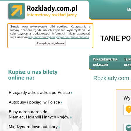
B
Serwis www wykorzystuje pliki cookies. Korzystanie z
witryny oznacza zgodę na ich zapis lub wykorzystanie. W
celu uzyskania dodatkowych informacji należy zapoznać
się z naszym
regulaminem wykorzystywania plików cookies
.
Akceptuję regulamin
Wyszukiwarka
Tabl
połączeń
prz
Rozklady.com.
Przejazdy adres-adres po Polsce
Wy
Autobusy i pociągi w Polsce
Z
Busy adres-adres do:
Niemiec, Holandii i innych krajów
Międzynarodowe autokary
D