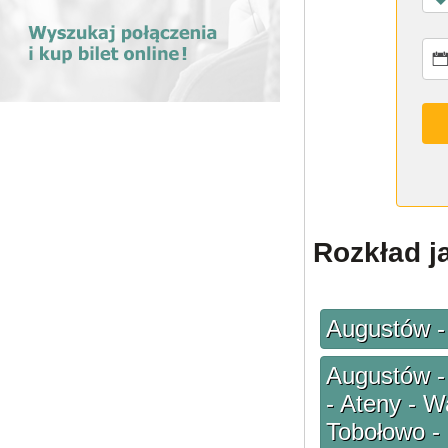
Rozkład j
Augustów -
Augustów -
- Ateny - W
Tobołowo - 