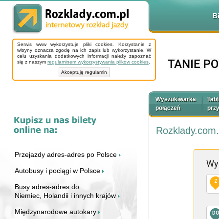
B
Serwis www wykorzystuje pliki cookies. Korzystanie z
witryny oznacza zgodę na ich zapis lub wykorzystanie. W
celu uzyskania dodatkowych informacji należy zapoznać
się z naszym
regulaminem wykorzystywania plików cookies
.
Akceptuję regulamin
Wyszukiwarka
Tabl
połączeń
prz
Rozklady.com.
Przejazdy adres-adres po Polsce
Wy
Autobusy i pociągi w Polsce
Z
Busy adres-adres do:
Niemiec, Holandii i innych krajów
Międzynarodowe autokary
D