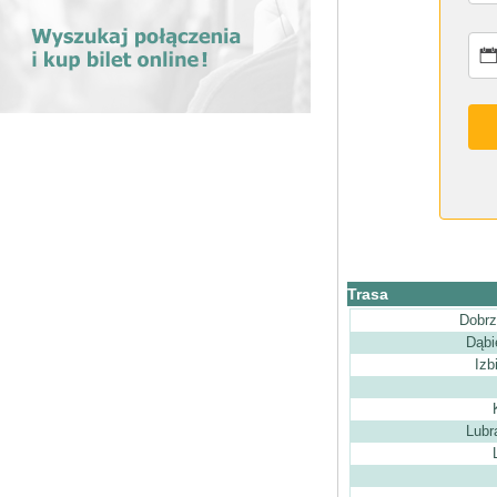
Trasa
Dobrz
Dąbi
Izb
Lubr