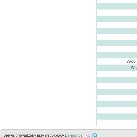
Włocł
Wło
Serwis prowadzony przy współpracy z
e-podróżnik.pl