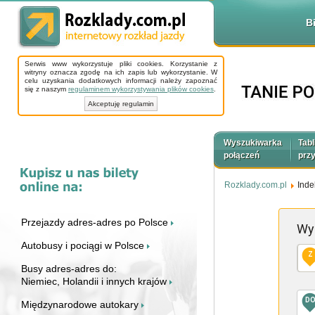
B
Serwis www wykorzystuje pliki cookies. Korzystanie z
witryny oznacza zgodę na ich zapis lub wykorzystanie. W
celu uzyskania dodatkowych informacji należy zapoznać
się z naszym
regulaminem wykorzystywania plików cookies
.
Akceptuję regulamin
Wyszukiwarka
Tabl
połączeń
prz
Rozklady.com.pl
Inde
Przejazdy adres-adres po Polsce
Wy
Autobusy i pociągi w Polsce
Z
Busy adres-adres do:
Niemiec, Holandii i innych krajów
D
Międzynarodowe autokary