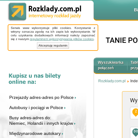
B
Serwis www wykorzystuje pliki cookies. Korzystanie z
witryny oznacza zgodę na ich zapis lub wykorzystanie. W
celu uzyskania dodatkowych informacji należy zapoznać
się z naszym
regulaminem wykorzystywania plików cookies
.
Akceptuję regulamin
Wyszukiwarka
Tabl
połączeń
prz
Rozklady.com.pl
Inde
Przejazdy adres-adres po Polsce
Wy
Autobusy i pociągi w Polsce
Z
Busy adres-adres do:
Niemiec, Holandii i innych krajów
D
Międzynarodowe autokary