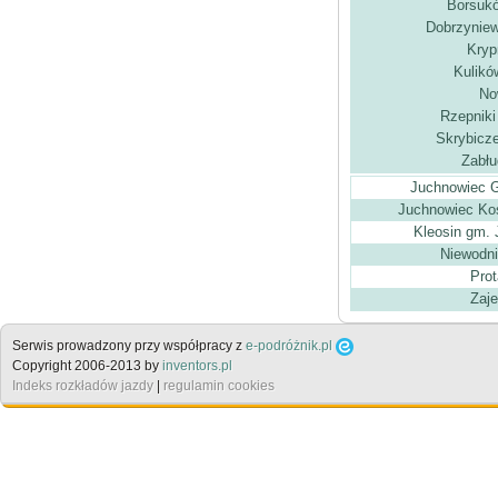
Borsuk
Dobrzynie
Kryp
Kulikó
No
Rzepniki
Skrybicze
Zabłu
Juchnowiec G
Juchnowiec Koś
Kleosin gm. 
Niewodni
Prot
Zaje
Serwis prowadzony przy współpracy z
e-podróżnik.pl
Copyright 2006-2013 by
inventors.pl
Indeks rozkładów jazdy
|
regulamin cookies