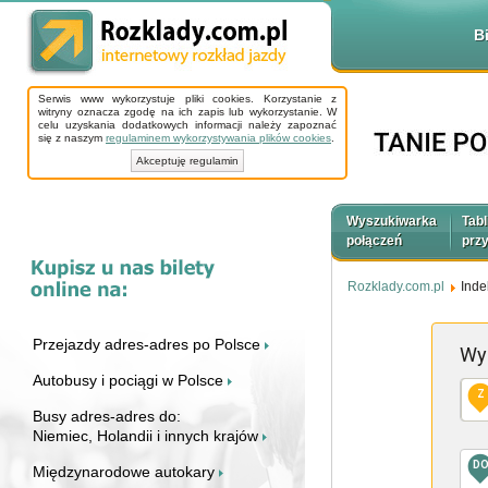
B
Serwis www wykorzystuje pliki cookies. Korzystanie z
witryny oznacza zgodę na ich zapis lub wykorzystanie. W
celu uzyskania dodatkowych informacji należy zapoznać
się z naszym
regulaminem wykorzystywania plików cookies
.
Akceptuję regulamin
Wyszukiwarka
Tabl
połączeń
prz
Rozklady.com.pl
Inde
Przejazdy adres-adres po Polsce
Wy
Autobusy i pociągi w Polsce
Z
Busy adres-adres do:
Niemiec, Holandii i innych krajów
D
Międzynarodowe autokary