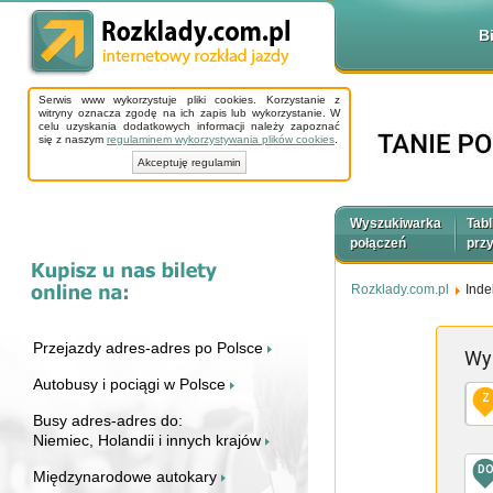
B
Serwis www wykorzystuje pliki cookies. Korzystanie z
witryny oznacza zgodę na ich zapis lub wykorzystanie. W
celu uzyskania dodatkowych informacji należy zapoznać
się z naszym
regulaminem wykorzystywania plików cookies
.
Akceptuję regulamin
Wyszukiwarka
Tabl
połączeń
prz
Rozklady.com.pl
Inde
Przejazdy adres-adres po Polsce
Wy
Autobusy i pociągi w Polsce
Z
Busy adres-adres do:
Niemiec, Holandii i innych krajów
D
Międzynarodowe autokary