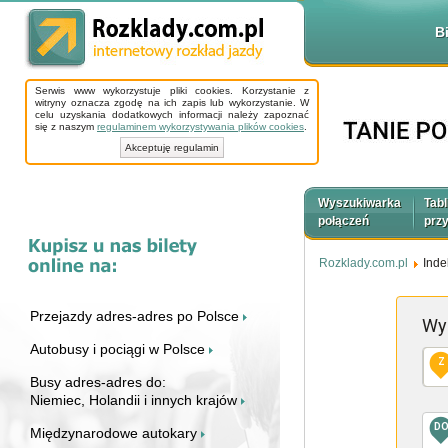
B
Serwis www wykorzystuje pliki cookies. Korzystanie z
witryny oznacza zgodę na ich zapis lub wykorzystanie. W
celu uzyskania dodatkowych informacji należy zapoznać
się z naszym
regulaminem wykorzystywania plików cookies
.
Akceptuję regulamin
Wyszukiwarka
Tabl
połączeń
prz
Rozklady.com.pl
Inde
Przejazdy adres-adres po Polsce
Wy
Autobusy i pociągi w Polsce
Z
Busy adres-adres do:
Niemiec, Holandii i innych krajów
D
Międzynarodowe autokary