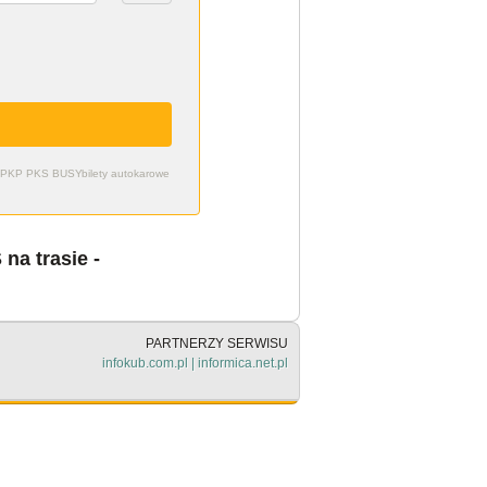
zdy PKP PKS BUSY
bilety autokarowe
a trasie -
PARTNERZY SERWISU
infokub.com.pl
|
informica.net.pl