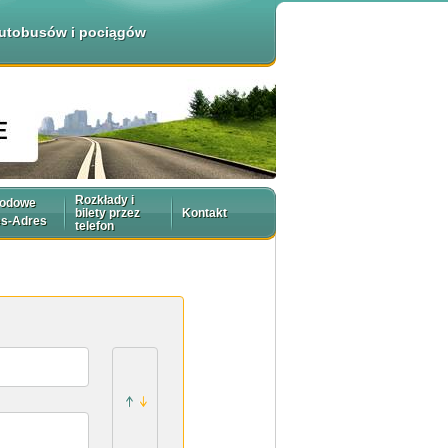
 autobusów i pociągów
Rozkłady i
rodowe
bilety przez
Kontakt
es-Adres
telefon