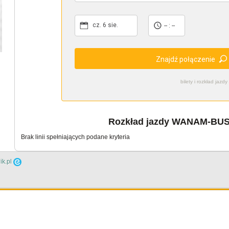
cz. 6 sie.
-- : --
Znajdź połączenie
bilety i rozkład ja
Rozkład jazdy WANAM-BUS n
Brak linii spełniających podane kryteria
ik.pl