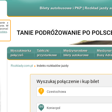
Bilety autobusowe i PKP | Rozkład jazdy
tanie z
anie. W
apoznać
ookies
.
Wyszukiwarka
Tabliczki
Międzynarodowe
Międzyna
połączeń
przystankowe
bilety autokarowe
Busy Adr
Rozklady.com.pl
Indeks rozkładów jazdy
Wyszukaj połączenie
i kup bilet
Z
DO