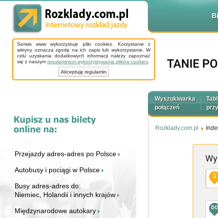
B
Serwis www wykorzystuje pliki cookies. Korzystanie z
witryny oznacza zgodę na ich zapis lub wykorzystanie. W
celu uzyskania dodatkowych informacji należy zapoznać
się z naszym
regulaminem wykorzystywania plików cookies
.
Akceptuję regulamin
Wyszukiwarka
Tabl
połączeń
prz
Rozklady.com.pl
Inde
Przejazdy adres-adres po Polsce
Wy
Autobusy i pociągi w Polsce
Z
Busy adres-adres do:
Niemiec, Holandii i innych krajów
D
Międzynarodowe autokary