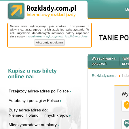
B
Serwis www wykorzystuje pliki cookies. Korzystanie z
witryny oznacza zgodę na ich zapis lub wykorzystanie. W
celu uzyskania dodatkowych informacji należy zapoznać
się z naszym
regulaminem wykorzystywania plików cookies
.
Akceptuję regulamin
Wyszukiwarka
Tabl
połączeń
prz
Rozklady.com.pl
Inde
Przejazdy adres-adres po Polsce
Wy
Autobusy i pociągi w Polsce
Z
Busy adres-adres do:
Niemiec, Holandii i innych krajów
D
Międzynarodowe autokary