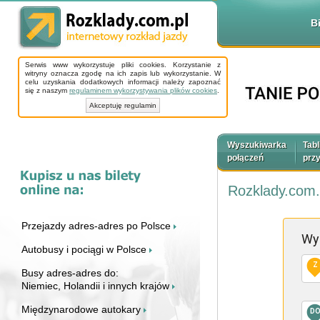
B
Serwis www wykorzystuje pliki cookies. Korzystanie z
witryny oznacza zgodę na ich zapis lub wykorzystanie. W
celu uzyskania dodatkowych informacji należy zapoznać
się z naszym
regulaminem wykorzystywania plików cookies
.
Akceptuję regulamin
Wyszukiwarka
Tabl
połączeń
prz
Rozklady.com.
Przejazdy adres-adres po Polsce
Wy
Autobusy i pociągi w Polsce
Z
Busy adres-adres do:
Niemiec, Holandii i innych krajów
Międzynarodowe autokary
D