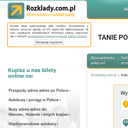
B
Serwis www wykorzystuje pliki cookies. Korzystanie z
witryny oznacza zgodę na ich zapis lub wykorzystanie. W
celu uzyskania dodatkowych informacji należy zapoznać
się z naszym
regulaminem wykorzystywania plików cookies
.
Akceptuję regulamin
Wyszukiwarka
Tabl
połączeń
prz
Rozklady.com.pl
Inde
Przejazdy adres-adres po Polsce
Wy
Autobusy i pociągi w Polsce
Z
Busy adres-adres do:
Niemiec, Holandii i innych krajów
D
Międzynarodowe autokary