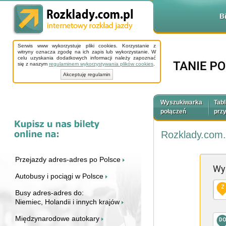
B
Serwis www wykorzystuje pliki cookies. Korzystanie z
witryny oznacza zgodę na ich zapis lub wykorzystanie. W
celu uzyskania dodatkowych informacji należy zapoznać
się z naszym
regulaminem wykorzystywania plików cookies
.
Akceptuję regulamin
Wyszukiwarka
Tabl
połączeń
prz
Rozklady.com.
Przejazdy adres-adres po Polsce
Wy
Autobusy i pociągi w Polsce
Z
Busy adres-adres do:
Niemiec, Holandii i innych krajów
Międzynarodowe autokary
D