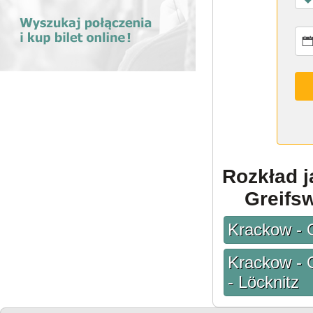
Rozkład 
Greifsw
Krackow - 
Krackow - 
- Löcknitz