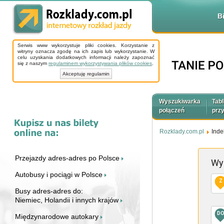
B
Serwis www wykorzystuje pliki cookies. Korzystanie z
witryny oznacza zgodę na ich zapis lub wykorzystanie. W
celu uzyskania dodatkowych informacji należy zapoznać
się z naszym
regulaminem wykorzystywania plików cookies
.
Akceptuję regulamin
Wyszukiwarka
Tabl
połączeń
prz
Rozklady.com.pl
Inde
Przejazdy adres-adres po Polsce
Wy
Autobusy i pociągi w Polsce
Z
Busy adres-adres do:
Niemiec, Holandii i innych krajów
D
Międzynarodowe autokary