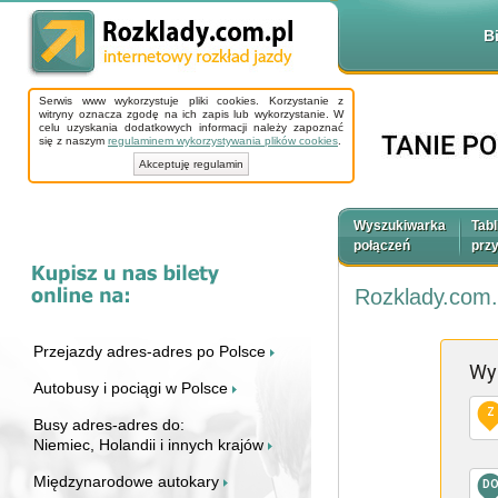
B
Serwis www wykorzystuje pliki cookies. Korzystanie z
witryny oznacza zgodę na ich zapis lub wykorzystanie. W
celu uzyskania dodatkowych informacji należy zapoznać
się z naszym
regulaminem wykorzystywania plików cookies
.
Akceptuję regulamin
Wyszukiwarka
Tabl
połączeń
prz
Rozklady.com.
Przejazdy adres-adres po Polsce
Wy
Autobusy i pociągi w Polsce
Z
Busy adres-adres do:
Niemiec, Holandii i innych krajów
Międzynarodowe autokary
D