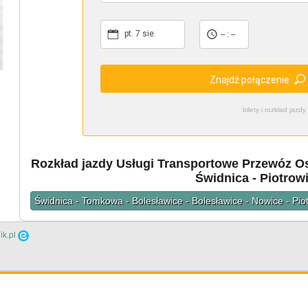
pt. 7 sie.
-- : --
Znajdź połączenie
bilety i rozkład ja
Rozkład jazdy Usługi Transportowe Przewóz Os
Świdnica - Piotrow
Świdnica - Tomkowa - Bolesławice - Bolesławice - Nowice - Piot
ik.pl