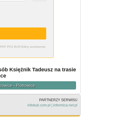
zdy PKP PKS BUSY
bilety autokarowe
ób Księżnik Tadeusz na trasie
ice
rowice - Piotrowice
PARTNERZY SERWISU
infokub.com.pl
|
informica.net.pl