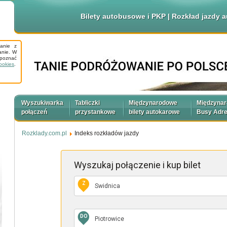
Bilety autobusowe i PKP | Rozkład jazdy
tanie z
anie. W
apoznać
ookies
.
Wyszukiwarka
Tabliczki
Międzynarodowe
Międzyna
połączeń
przystankowe
bilety autokarowe
Busy Adr
Rozklady.com.pl
Indeks rozkładów jazdy
Wyszukaj połączenie
i kup bilet
Z
DO