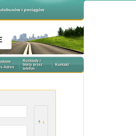
 autobusów i pociągów
Rozkłady i
rodowe
bilety przez
Kontakt
es-Adres
telefon