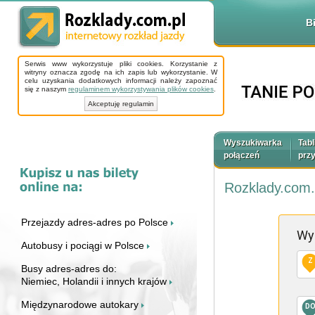
B
Serwis www wykorzystuje pliki cookies. Korzystanie z
witryny oznacza zgodę na ich zapis lub wykorzystanie. W
celu uzyskania dodatkowych informacji należy zapoznać
się z naszym
regulaminem wykorzystywania plików cookies
.
Akceptuję regulamin
Wyszukiwarka
Tabl
połączeń
prz
Rozklady.com.
Przejazdy adres-adres po Polsce
Wy
Autobusy i pociągi w Polsce
Z
Busy adres-adres do:
Niemiec, Holandii i innych krajów
Międzynarodowe autokary
D