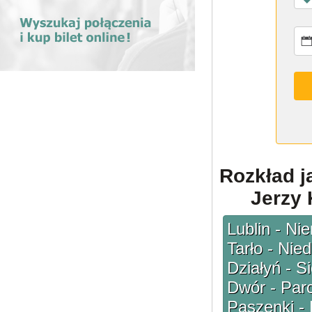
Rozkład j
Jerzy 
Lublin - Ni
Tarło - Nie
Działyń - S
Dwór - Parc
Paszenki -