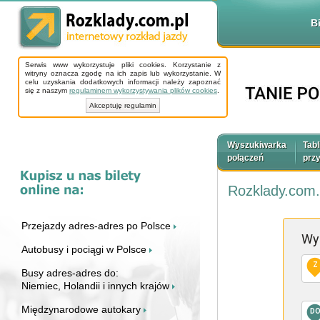
B
Serwis www wykorzystuje pliki cookies. Korzystanie z
witryny oznacza zgodę na ich zapis lub wykorzystanie. W
celu uzyskania dodatkowych informacji należy zapoznać
się z naszym
regulaminem wykorzystywania plików cookies
.
Akceptuję regulamin
Wyszukiwarka
Tabl
połączeń
prz
Rozklady.com.
Przejazdy adres-adres po Polsce
Wy
Autobusy i pociągi w Polsce
Z
Busy adres-adres do:
Niemiec, Holandii i innych krajów
Międzynarodowe autokary
D