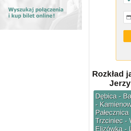
Rozkład j
Jerzy
Dębica - Ba
- Kamienowo
Pałecznica 
Trzciniec -
Elizówka - 