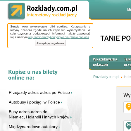
B
Serwis www wykorzystuje pliki cookies. Korzystanie z
witryny oznacza zgodę na ich zapis lub wykorzystanie. W
celu uzyskania dodatkowych informacji należy zapoznać
się z naszym
regulaminem wykorzystywania plików cookies
.
Akceptuję regulamin
Wyszukiwarka
Tabl
połączeń
prz
Rozklady.com.pl
Inde
Przejazdy adres-adres po Polsce
Wy
Autobusy i pociągi w Polsce
Z
Busy adres-adres do:
Niemiec, Holandii i innych krajów
D
Międzynarodowe autokary