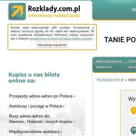
B
Serwis www wykorzystuje pliki cookies. Korzystanie z
witryny oznacza zgodę na ich zapis lub wykorzystanie. W
celu uzyskania dodatkowych informacji należy zapoznać
się z naszym
regulaminem wykorzystywania plików cookies
.
Akceptuję regulamin
Wyszukiwarka
Tabl
połączeń
prz
Rozklady.com.pl
Inde
Przejazdy adres-adres po Polsce
Wy
Autobusy i pociągi w Polsce
Z
Busy adres-adres do:
Niemiec, Holandii i innych krajów
D
Międzynarodowe autokary