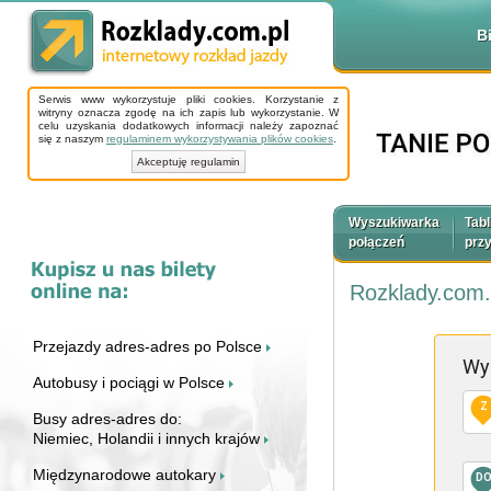
B
Serwis www wykorzystuje pliki cookies. Korzystanie z
witryny oznacza zgodę na ich zapis lub wykorzystanie. W
celu uzyskania dodatkowych informacji należy zapoznać
się z naszym
regulaminem wykorzystywania plików cookies
.
Akceptuję regulamin
Wyszukiwarka
Tabl
połączeń
prz
Rozklady.com.
Przejazdy adres-adres po Polsce
Wy
Autobusy i pociągi w Polsce
Z
Busy adres-adres do:
Niemiec, Holandii i innych krajów
Międzynarodowe autokary
D