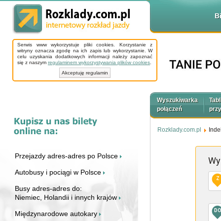
B
Serwis www wykorzystuje pliki cookies. Korzystanie z
witryny oznacza zgodę na ich zapis lub wykorzystanie. W
celu uzyskania dodatkowych informacji należy zapoznać
się z naszym
regulaminem wykorzystywania plików cookies
.
Akceptuję regulamin
Wyszukiwarka
Tabl
połączeń
prz
Rozklady.com.pl
Inde
Przejazdy adres-adres po Polsce
Wy
Autobusy i pociągi w Polsce
Z
Busy adres-adres do:
Niemiec, Holandii i innych krajów
D
Międzynarodowe autokary