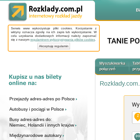
B
Serwis www wykorzystuje pliki cookies. Korzystanie z
witryny oznacza zgodę na ich zapis lub wykorzystanie. W
celu uzyskania dodatkowych informacji należy zapoznać
się z naszym
regulaminem wykorzystywania plików cookies
.
Akceptuję regulamin
Wyszukiwarka
Tabl
połączeń
prz
Rozklady.com.
Przejazdy adres-adres po Polsce
Wy
Autobusy i pociągi w Polsce
Z
Busy adres-adres do:
Niemiec, Holandii i innych krajów
Międzynarodowe autokary
D