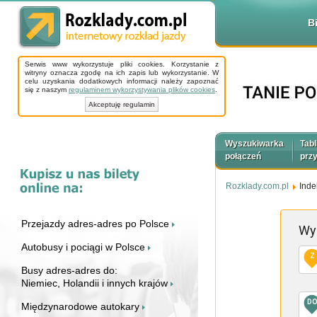
B
Serwis www wykorzystuje pliki cookies. Korzystanie z
witryny oznacza zgodę na ich zapis lub wykorzystanie. W
celu uzyskania dodatkowych informacji należy zapoznać
się z naszym
regulaminem wykorzystywania plików cookies
.
Akceptuję regulamin
Wyszukiwarka
Tabl
połączeń
prz
Rozklady.com.pl
Inde
Przejazdy adres-adres po Polsce
Wy
Autobusy i pociągi w Polsce
Z
Busy adres-adres do:
Niemiec, Holandii i innych krajów
D
Międzynarodowe autokary