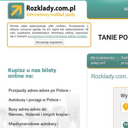
B
Serwis www wykorzystuje pliki cookies. Korzystanie z
witryny oznacza zgodę na ich zapis lub wykorzystanie. W
celu uzyskania dodatkowych informacji należy zapoznać
się z naszym
regulaminem wykorzystywania plików cookies
.
Akceptuję regulamin
Wyszukiwarka
Tabl
połączeń
prz
Rozklady.com.
Przejazdy adres-adres po Polsce
Wy
Autobusy i pociągi w Polsce
Z
Busy adres-adres do:
Niemiec, Holandii i innych krajów
Międzynarodowe autokary
D