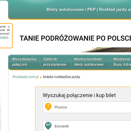
Bilety autobusowe i PKP | Rozkład jazdy
tanie z
anie. W
apoznać
ookies
.
Wyszukiwarka
Tabliczki
Międzynarodowe
Międzyna
połączeń
przystankowe
bilety autokarowe
Busy Adr
Rozklady.com.pl
Indeks rozkładów jazdy
Wyszukaj połączenie
i kup bilet
Z
DO