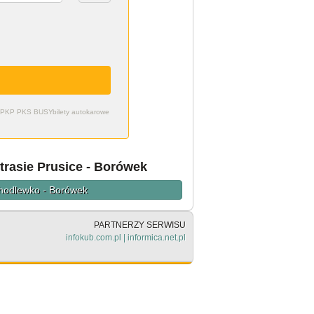
zdy PKP PKS BUSY
bilety autokarowe
trasie Prusice - Borówek
Chodlewko - Borówek
PARTNERZY SERWISU
infokub.com.pl
|
informica.net.pl