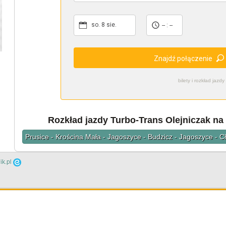
so. 8 sie.
-- : --
Znajdź połączenie
bilety i rozkład ja
Rozkład jazdy Turbo-Trans Olejniczak na 
Prusice - Krościna Mała - Jagoszyce - Budzicz - Jagoszyce - 
ik.pl