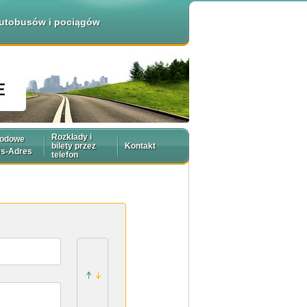
 autobusów i pociągów
Rozkłady i
rodowe
bilety przez
Kontakt
es-Adres
telefon