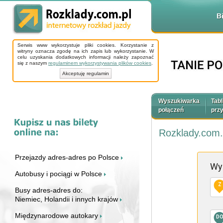
B
Serwis www wykorzystuje pliki cookies. Korzystanie z
witryny oznacza zgodę na ich zapis lub wykorzystanie. W
celu uzyskania dodatkowych informacji należy zapoznać
się z naszym
regulaminem wykorzystywania plików cookies
.
Akceptuję regulamin
Wyszukiwarka
Tabl
połączeń
prz
Rozklady.com.
Przejazdy adres-adres po Polsce
Wy
Autobusy i pociągi w Polsce
Z
Busy adres-adres do:
Niemiec, Holandii i innych krajów
Międzynarodowe autokary
D