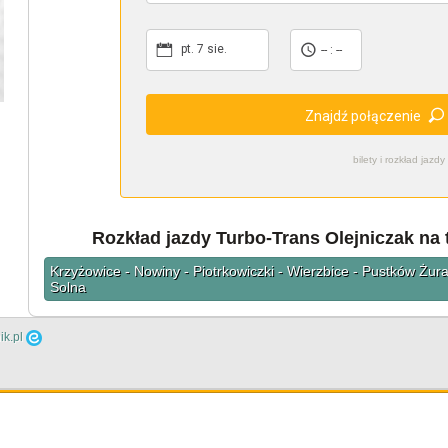
pt. 7 sie.
-- : --
Znajdź połączenie
bilety i rozkład ja
Rozkład jazdy Turbo-Trans Olejniczak na 
Krzyżowice - Nowiny - Piotrkowiczki - Wierzbice - Pustków Żur
Solna
ik.pl