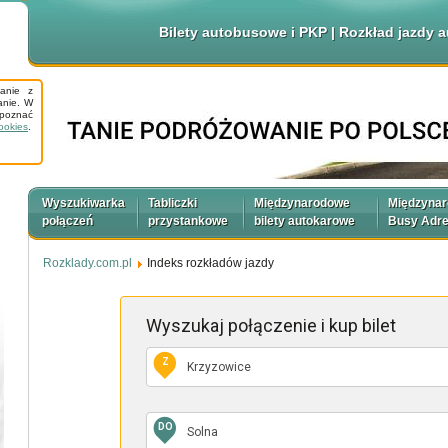
Bilety autobusowe i PKP | Rozkład jazdy
tanie z
anie. W
apoznać
ookies
.
Wyszukiwarka
Tabliczki
Międzynarodowe
Międzyna
połączeń
przystankowe
bilety autokarowe
Busy Adr
Rozklady.com.pl
Indeks rozkładów jazdy
Wyszukaj połączenie
i kup bilet
Z
DO