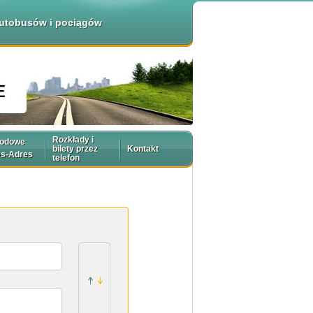
 autobusów i pociągów
Rozkłady i
rodowe
bilety przez
Kontakt
es-Adres
telefon