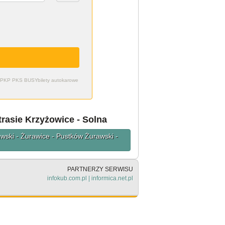
zdy PKP PKS BUSY
bilety autokarowe
trasie Krzyżowice - Solna
awski - Żurawice - Pustków Żurawski -
PARTNERZY SERWISU
infokub.com.pl
|
informica.net.pl