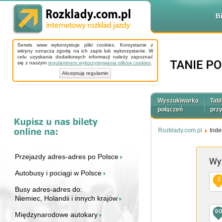
B
Serwis www wykorzystuje pliki cookies. Korzystanie z
witryny oznacza zgodę na ich zapis lub wykorzystanie. W
celu uzyskania dodatkowych informacji należy zapoznać
się z naszym
regulaminem wykorzystywania plików cookies
.
Akceptuję regulamin
Wyszukiwarka
Tabl
połączeń
prz
Rozklady.com.pl
Inde
Przejazdy adres-adres po Polsce
Wy
Autobusy i pociągi w Polsce
Z
Busy adres-adres do:
Niemiec, Holandii i innych krajów
D
Międzynarodowe autokary