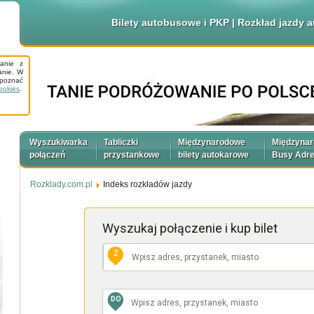
Bilety autobusowe i PKP | Rozkład jazdy
tanie z
anie. W
apoznać
ookies
.
Wyszukiwarka
Tabliczki
Międzynarodowe
Międzyna
połączeń
przystankowe
bilety autokarowe
Busy Adr
Rozklady.com.pl
Indeks rozkładów jazdy
Wyszukaj połączenie
i kup bilet
Z
DO