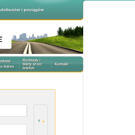
 autobusów i pociągów
Rozkłady i
rodowe
bilety przez
Kontakt
es-Adres
telefon