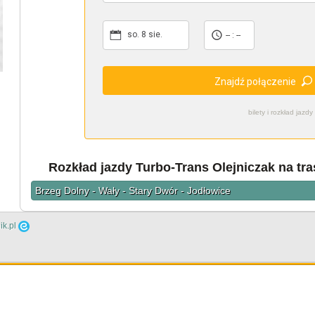
so. 8 sie.
-- : --
Znajdź połączenie
bilety i rozkład ja
Rozkład jazdy Turbo-Trans Olejniczak na tra
Brzeg Dolny - Wały - Stary Dwór - Jodłowice
ik.pl