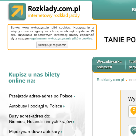
B
Serwis www wykorzystuje pliki cookies. Korzystanie z
witryny oznacza zgodę na ich zapis lub wykorzystanie. W
celu uzyskania dodatkowych informacji należy zapoznać
się z naszym
regulaminem wykorzystywania plików cookies
.
Akceptuję regulamin
Wyszukiwarka
Tabl
połączeń
prz
Rozklady.com.pl
Inde
Przejazdy adres-adres po Polsce
Wy
Autobusy i pociągi w Polsce
Z
Busy adres-adres do:
Niemiec, Holandii i innych krajów
D
Międzynarodowe autokary