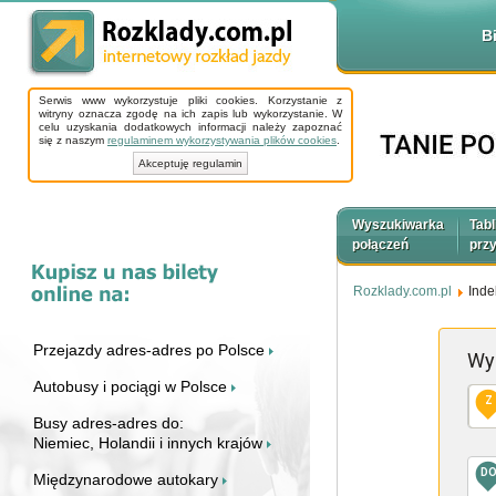
B
Serwis www wykorzystuje pliki cookies. Korzystanie z
witryny oznacza zgodę na ich zapis lub wykorzystanie. W
celu uzyskania dodatkowych informacji należy zapoznać
się z naszym
regulaminem wykorzystywania plików cookies
.
Akceptuję regulamin
Wyszukiwarka
Tabl
połączeń
prz
Rozklady.com.pl
Inde
Przejazdy adres-adres po Polsce
Wy
Autobusy i pociągi w Polsce
Z
Busy adres-adres do:
Niemiec, Holandii i innych krajów
D
Międzynarodowe autokary