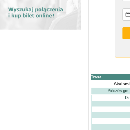
Trasa
Skalbmi
Pińczów gm.
Dz