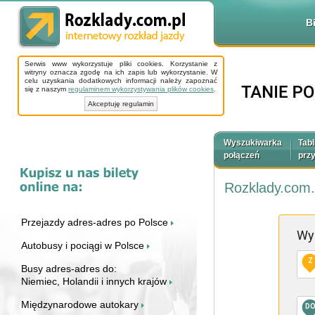
B
Serwis www wykorzystuje pliki cookies. Korzystanie z
witryny oznacza zgodę na ich zapis lub wykorzystanie. W
celu uzyskania dodatkowych informacji należy zapoznać
się z naszym
regulaminem wykorzystywania plików cookies
.
Akceptuję regulamin
Wyszukiwarka
Tabl
połączeń
prz
Rozklady.com.
Przejazdy adres-adres po Polsce
Wy
Autobusy i pociągi w Polsce
Z
Busy adres-adres do:
Niemiec, Holandii i innych krajów
Międzynarodowe autokary
D