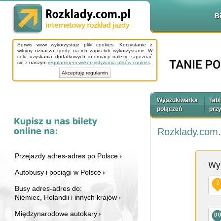
B
Serwis www wykorzystuje pliki cookies. Korzystanie z
witryny oznacza zgodę na ich zapis lub wykorzystanie. W
celu uzyskania dodatkowych informacji należy zapoznać
się z naszym
regulaminem wykorzystywania plików cookies
.
Akceptuję regulamin
Wyszukiwarka
Tabl
połączeń
prz
Rozklady.com.
Przejazdy adres-adres po Polsce
Wy
Autobusy i pociągi w Polsce
Z
Busy adres-adres do:
Niemiec, Holandii i innych krajów
Międzynarodowe autokary
D