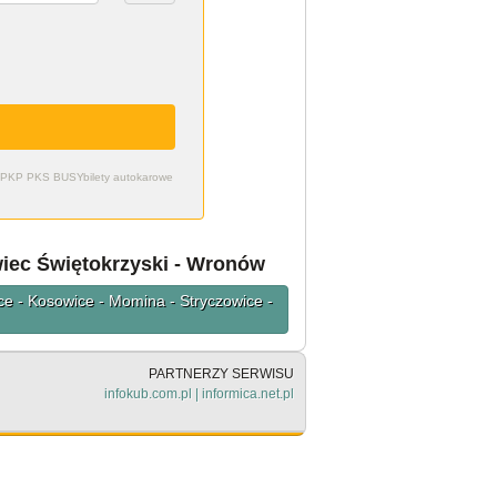
zdy PKP PKS BUSY
bilety autokarowe
wiec Świętokrzyski - Wronów
ce - Kosowice - Momina - Stryczowice -
PARTNERZY SERWISU
infokub.com.pl
|
informica.net.pl