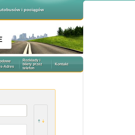
 autobusów i pociągów
Rozkłady i
rodowe
bilety przez
Kontakt
es-Adres
telefon