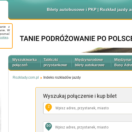
Bilety autobusowe i PKP | Rozkład jazdy
tanie z
anie. W
apoznać
ookies
.
Wyszukiwarka
Tabliczki
Międzynarodowe
Międzyna
połączeń
przystankowe
bilety autokarowe
Busy Adr
Rozklady.com.pl
Indeks rozkładów jazdy
Wyszukaj połączenie
i kup bilet
Z
DO