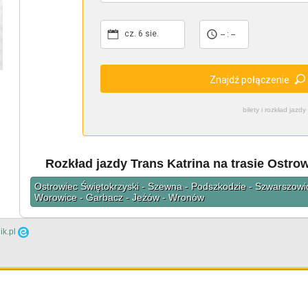
cz. 6 sie.
-- : --
Znajdź połączenie
bilety i rozkład ja
Rozkład jazdy Trans Katrina na trasie Ostro
Ostrowiec Świętokrzyski - Szewna - Podszkodzie - Szwarszowi
Worowice - Garbacz - Jeżów - Wronów
ik.pl