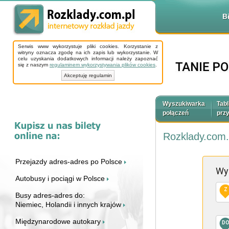
B
Serwis www wykorzystuje pliki cookies. Korzystanie z
witryny oznacza zgodę na ich zapis lub wykorzystanie. W
celu uzyskania dodatkowych informacji należy zapoznać
się z naszym
regulaminem wykorzystywania plików cookies
.
Akceptuję regulamin
Wyszukiwarka
Tabl
połączeń
prz
Rozklady.com.
Przejazdy adres-adres po Polsce
Wy
Autobusy i pociągi w Polsce
Z
Busy adres-adres do:
Niemiec, Holandii i innych krajów
Międzynarodowe autokary
D