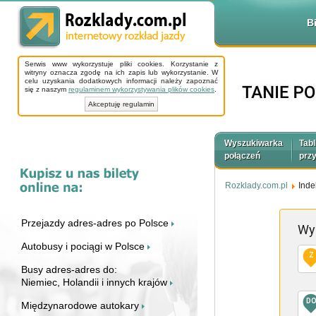
B
Serwis www wykorzystuje pliki cookies. Korzystanie z
witryny oznacza zgodę na ich zapis lub wykorzystanie. W
celu uzyskania dodatkowych informacji należy zapoznać
się z naszym
regulaminem wykorzystywania plików cookies
.
Akceptuję regulamin
Wyszukiwarka
Tabl
połączeń
prz
Rozklady.com.pl
Inde
Przejazdy adres-adres po Polsce
Wy
Autobusy i pociągi w Polsce
Z
Busy adres-adres do:
Niemiec, Holandii i innych krajów
D
Międzynarodowe autokary