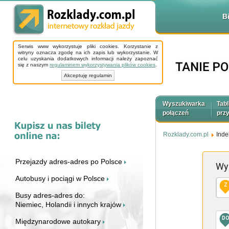
B
Serwis www wykorzystuje pliki cookies. Korzystanie z
witryny oznacza zgodę na ich zapis lub wykorzystanie. W
celu uzyskania dodatkowych informacji należy zapoznać
się z naszym
regulaminem wykorzystywania plików cookies
.
Akceptuję regulamin
Wyszukiwarka
Tabl
połączeń
prz
Rozklady.com.pl
Inde
Przejazdy adres-adres po Polsce
Wy
Autobusy i pociągi w Polsce
Z
Busy adres-adres do:
Niemiec, Holandii i innych krajów
D
Międzynarodowe autokary