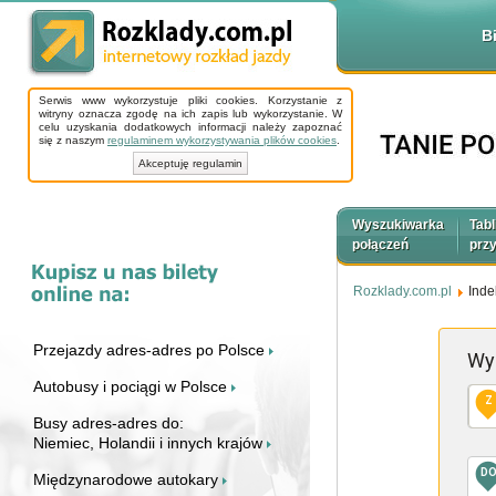
B
Serwis www wykorzystuje pliki cookies. Korzystanie z
witryny oznacza zgodę na ich zapis lub wykorzystanie. W
celu uzyskania dodatkowych informacji należy zapoznać
się z naszym
regulaminem wykorzystywania plików cookies
.
Akceptuję regulamin
Wyszukiwarka
Tabl
połączeń
prz
Rozklady.com.pl
Inde
Przejazdy adres-adres po Polsce
Wy
Autobusy i pociągi w Polsce
Z
Busy adres-adres do:
Niemiec, Holandii i innych krajów
D
Międzynarodowe autokary