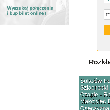
Rozkł
Sokołów Po
Szlachecki 
Czaple - R
Makówiec D
Osęczyzna -