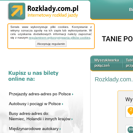
B
Serwis www wykorzystuje pliki cookies. Korzystanie z
witryny oznacza zgodę na ich zapis lub wykorzystanie. W
celu uzyskania dodatkowych informacji należy zapoznać
się z naszym
regulaminem wykorzystywania plików cookies
.
Akceptuję regulamin
Wyszukiwarka
Tabl
połączeń
prz
Rozklady.com.
Przejazdy adres-adres po Polsce
Wy
Autobusy i pociągi w Polsce
Z
Busy adres-adres do:
Niemiec, Holandii i innych krajów
Międzynarodowe autokary
D