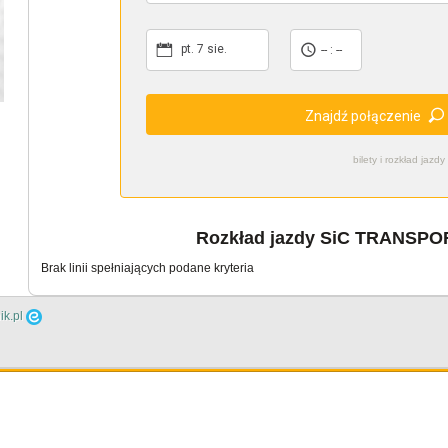
pt. 7 sie.
-- : --
Znajdź połączenie
bilety i rozkład ja
Rozkład jazdy SiC TRANSPORT
Brak linii spełniających podane kryteria
ik.pl