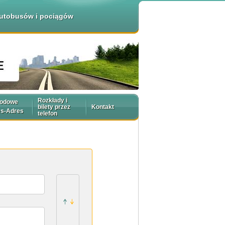
 autobusów i pociągów
Rozkłady i
rodowe
bilety przez
Kontakt
es-Adres
telefon