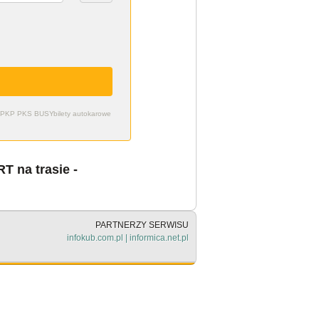
zdy PKP PKS BUSY
bilety autokarowe
 na trasie -
PARTNERZY SERWISU
infokub.com.pl
|
informica.net.pl