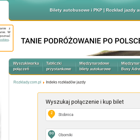
Bilety autobusowe i PKP | Rozkład jazdy
tanie z
anie. W
apoznać
ookies
.
Wyszukiwarka
Tabliczki
Międzynarodowe
Międzyna
połączeń
przystankowe
bilety autokarowe
Busy Adr
Rozklady.com.pl
Indeks rozkładów jazdy
Wyszukaj połączenie
i kup bilet
Z
DO