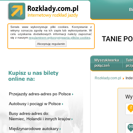
B
Serwis www wykorzystuje pliki cookies. Korzystanie z
witryny oznacza zgodę na ich zapis lub wykorzystanie. W
celu uzyskania dodatkowych informacji należy zapoznać
się z naszym
regulaminem wykorzystywania plików cookies
.
Akceptuję regulamin
Wyszukiwarka
Tabl
połączeń
prz
Rozklady.com.pl
Inde
Przejazdy adres-adres po Polsce
Wy
Autobusy i pociągi w Polsce
Z
Busy adres-adres do:
Niemiec, Holandii i innych krajów
D
Międzynarodowe autokary