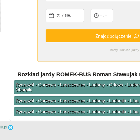
pt. 7 sie.
-- : --
Znajdź połączenie
bilety i rozkład ja
Rozkład jazdy ROMEK-BUS Roman Stawujak na
Ryczywół - Gorzewo - Łaszczewiec - Ludomy - Orłowo - Ludom
Oborniki
Ryczywół - Gorzewo - Łaszczewiec - Ludomy - Ludomki - Lipa 
Ryczywół - Gorzewo - Łaszczewiec - Ludomy - Ludomki - Lipa 
ik.pl