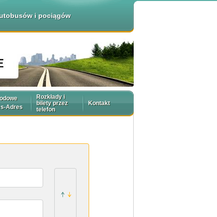
 autobusów i pociągów
Rozkłady i
rodowe
bilety przez
Kontakt
es-Adres
telefon