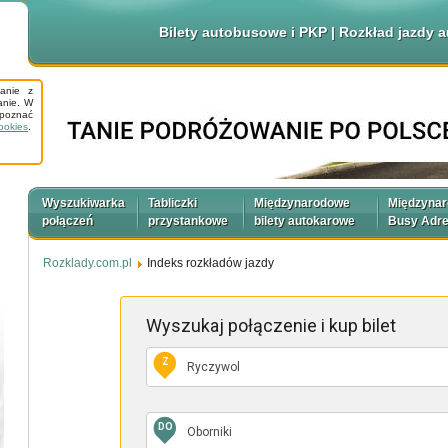
Bilety autobusowe i PKP | Rozkład jazdy
tanie z
anie. W
apoznać
ookies
.
Wyszukiwarka
Tabliczki
Międzynarodowe
Międzyna
połączeń
przystankowe
bilety autokarowe
Busy Adr
Rozklady.com.pl
Indeks rozkładów jazdy
Wyszukaj połączenie
i kup bilet
Z
DO