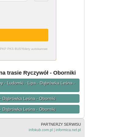
zdy PKP PKS BUSY
bilety autokarowe
 trasie Ryczywół - Oborniki
y - Ludomki - Lipa - Dąbrówka Leśna -
- Dąbrówka Leśna - Oborniki
- Dąbrówka Leśna - Oborniki
PARTNERZY SERWISU
infokub.com.pl
|
informica.net.pl