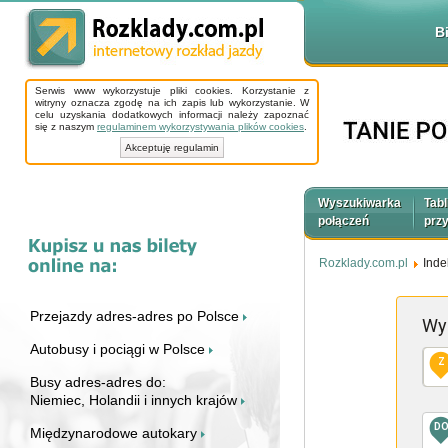
B
Serwis www wykorzystuje pliki cookies. Korzystanie z
witryny oznacza zgodę na ich zapis lub wykorzystanie. W
celu uzyskania dodatkowych informacji należy zapoznać
się z naszym
regulaminem wykorzystywania plików cookies
.
Akceptuję regulamin
Wyszukiwarka
Tabl
połączeń
prz
Rozklady.com.pl
Inde
Przejazdy adres-adres po Polsce
Wy
Autobusy i pociągi w Polsce
Z
Busy adres-adres do:
Niemiec, Holandii i innych krajów
D
Międzynarodowe autokary