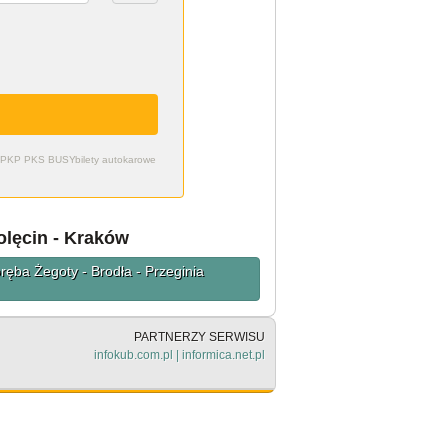
zdy PKP PKS BUSY
bilety autokarowe
olęcin - Kraków
oręba Żegoty - Brodła - Przeginia
PARTNERZY SERWISU
infokub.com.pl
|
informica.net.pl