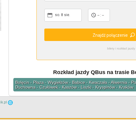
so. 8 sie.
-- : --
Znajdź połączenie
bilety i rozkład ja
Rozkład jazdy QBus na trasie B
Bolęcin - Płaza - Wygiełzów - Babice - Kwaczała - Alwernia - P
Duchowna - Czułówek - Kaszów - Liszki - Kryspinów - Kraków
ik.pl