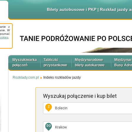
Bilety autobusowe i PKP | Rozkład jazdy
tanie z
anie. W
apoznać
ookies
.
Wyszukiwarka
Tabliczki
Międzynarodowe
Międzyna
połączeń
przystankowe
bilety autokarowe
Busy Adr
Rozklady.com.pl
Indeks rozkładów jazdy
Wyszukaj połączenie
i kup bilet
Z
DO