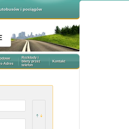
 autobusów i pociągów
Rozkłady i
rodowe
bilety przez
Kontakt
es-Adres
telefon