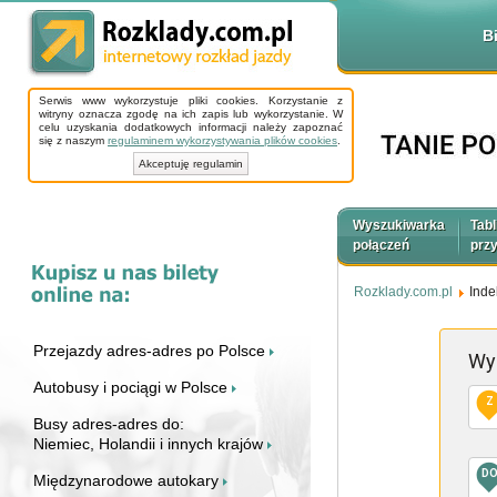
B
Serwis www wykorzystuje pliki cookies. Korzystanie z
witryny oznacza zgodę na ich zapis lub wykorzystanie. W
celu uzyskania dodatkowych informacji należy zapoznać
się z naszym
regulaminem wykorzystywania plików cookies
.
Akceptuję regulamin
Wyszukiwarka
Tabl
połączeń
prz
Rozklady.com.pl
Inde
Przejazdy adres-adres po Polsce
Wy
Autobusy i pociągi w Polsce
Z
Busy adres-adres do:
Niemiec, Holandii i innych krajów
D
Międzynarodowe autokary