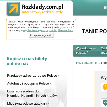
B
Serwis www wykorzystuje pliki cookies. Korzystanie z
witryny oznacza zgodę na ich zapis lub wykorzystanie. W
celu uzyskania dodatkowych informacji należy zapoznać
się z naszym
regulaminem wykorzystywania plików cookies
.
Akceptuję regulamin
Wyszukiwarka
Tabl
połączeń
prz
Rozklady.com.pl
Inde
Przejazdy adres-adres po Polsce
Wy
Autobusy i pociągi w Polsce
Z
Busy adres-adres do:
Niemiec, Holandii i innych krajów
D
Międzynarodowe autokary