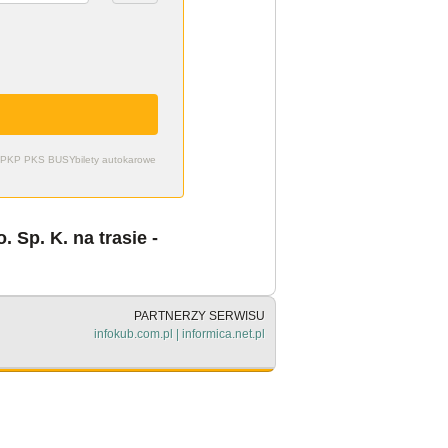
zdy PKP PKS BUSY
bilety autokarowe
 Sp. K. na trasie -
PARTNERZY SERWISU
infokub.com.pl
|
informica.net.pl