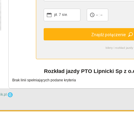
pt. 7 sie.
-- : --
Znajdź połączenie
bilety i rozkład ja
Rozkład jazdy PTO Lipnicki Sp z o.o.
Brak linii spełniających podane kryteria
ik.pl