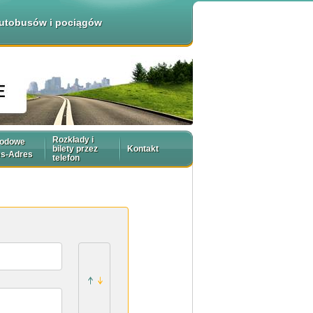
 autobusów i pociągów
Rozkłady i
rodowe
bilety przez
Kontakt
es-Adres
telefon