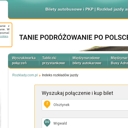
Bilety autobusowe i PKP | Rozkład jazdy
tanie z
anie. W
apoznać
ookies
.
Wyszukiwarka
Tabliczki
Międzynarodowe
Międzyna
połączeń
przystankowe
bilety autokarowe
Busy Adr
Rozklady.com.pl
Indeks rozkładów jazdy
Wyszukaj połączenie
i kup bilet
Z
DO